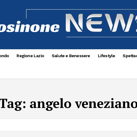
ondo
Regione Lazio
Salute e Benessere
Lifestyle
Spettac
Tag:
angelo venezian