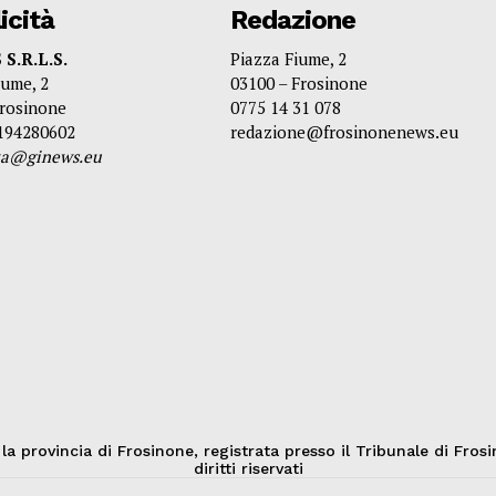
icità
Redazione
S.R.L.S.
Piazza Fiume, 2
iume, 2
03100 – Frosinone
Frosinone
0775 14 31 078
3194280602
redazione@frosinonenews.eu
ita@ginews.eu
provincia di Frosinone, registrata presso il Tribunale di Frosi
diritti riservati