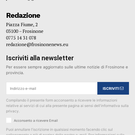
Redazione
Piazza Fiume, 2
03100 – Frosinone
0775 14 31 078
redazione@frosinonenews.eu
Iscriviti alla newsletter
Per essere sempre aggiornato sulle ultime notizie di Frosinone e
provincia.
ISCRIVITI
Compilando il presente form acconsento a ricevere le informazioni
relative ai servizi di cui alla presente pagina ai sensi dell'informativa sulla
privacy.
Acconsento a ricevere Email
Puoi annullare l'iscrizione in qualsiasi momento facendo clic sul
collegamento a piè di pagina delle nostre e-mail. Per informazioni sulle