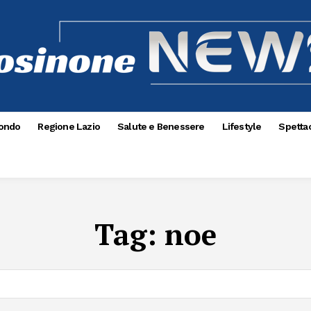
ondo
Regione Lazio
Salute e Benessere
Lifestyle
Spettac
Tag:
noe