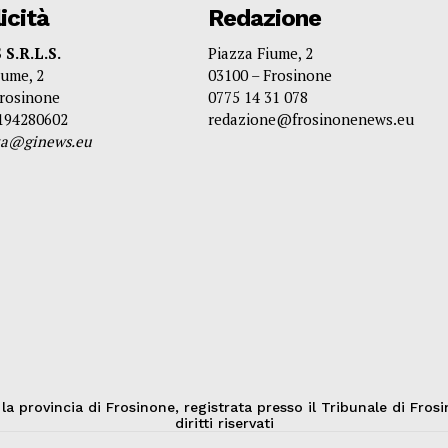
icità
Redazione
S.R.L.S.
Piazza Fiume, 2
iume, 2
03100 – Frosinone
Frosinone
0775 14 31 078
3194280602
redazione@frosinonenews.eu
ita@ginews.eu
provincia di Frosinone, registrata presso il Tribunale di Frosi
diritti riservati