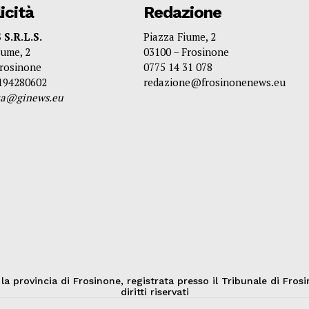
icità
Redazione
S.R.L.S.
Piazza Fiume, 2
iume, 2
03100 – Frosinone
Frosinone
0775 14 31 078
3194280602
redazione@frosinonenews.eu
ita@ginews.eu
provincia di Frosinone, registrata presso il Tribunale di Frosi
diritti riservati