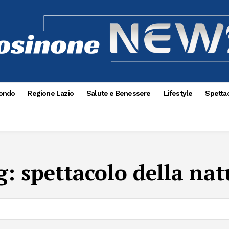
ondo
Regione Lazio
Salute e Benessere
Lifestyle
Spettac
g:
spettacolo della nat