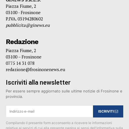
Piazza Fiume, 2
03100 - Frosinone
P.IVA. 03194280602
pubblicita@ginews.eu
Redazione
Piazza Fiume, 2
03100 – Frosinone
0775 14 31 078
redazione@frosinonenews.eu
Iscriviti alla newsletter
Per essere sempre aggiornato sulle ultime notizie di Frosinone e
provincia.
ISCRIVITI
Compilando il presente form acconsento a ricevere le informazioni
relative ai servizi di cui alla presente pagina ai sensi dell'informativa sulla