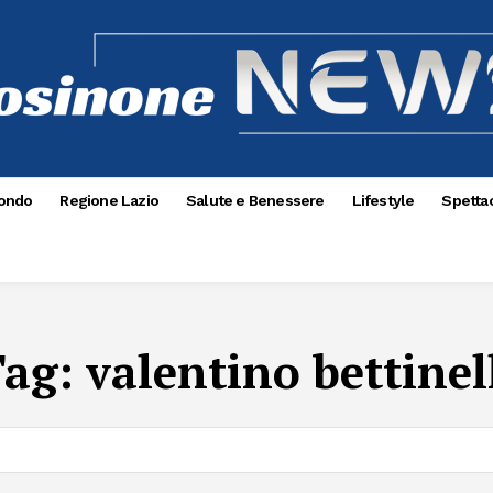
ondo
Regione Lazio
Salute e Benessere
Lifestyle
Spettac
Tag:
valentino bettinel