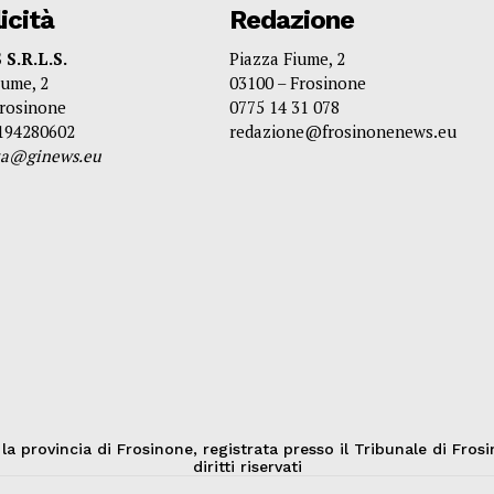
icità
Redazione
S.R.L.S.
Piazza Fiume, 2
iume, 2
03100 – Frosinone
Frosinone
0775 14 31 078
3194280602
redazione@frosinonenews.eu
ita@ginews.eu
provincia di Frosinone, registrata presso il Tribunale di Frosi
diritti riservati