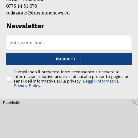
0775 14 31 078
redazione@frosinonenews.eu
Newsletter
ISCRIVITI
Compilando il presente form acconsento a ricevere le
informazioni relative ai servizi di cui alla presente pagina ai
sensi dell'informativa sulla privacy.
Leggi l'informativa
Privacy Policy
.
- Pubblicità -
© 2022 FrosinoneNews edizione della testata GINEWS per la
provincia di Frosinone, registrata presso il Tribunale di
Frosinone, registro stampa n. 6/2022 del 14 giugno 2022. Tutti i
diritti riservati