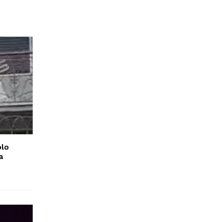
olo
a