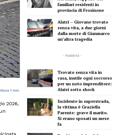
familiari residenti in
provincia di Frosinone
Alatri – Giovane trovato
senza vita, a due giorni
dalla morte di Gianmarco
un’altra tragedia
- Pubblicità -
Trovato senza vita in
casa, inutile ogni soccorso
per un noto imprenditore:
Alatri sotto shock
ettura
1
min.
Incidente in superstrada,
gio 2026,
la vittima è Graziella
 un
Parente: grave il marito.
Si erano sposati un mese
fa
vicinata