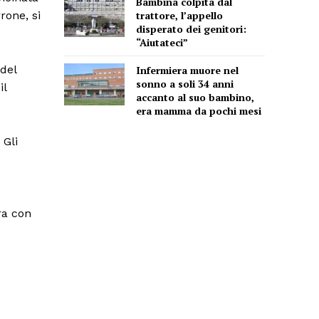
Bambina colpita dal
rone, si
trattore, l’appello
disperato dei genitori:
“Aiutateci”
del
Infermiera muore nel
sonno a soli 34 anni
il
accanto al suo bambino,
era mamma da pochi mesi
 Gli
ra con