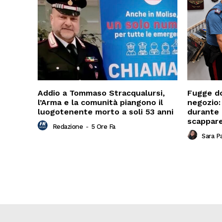
Addio a Tommaso Stracqualursi,
Fugge do
l’Arma e la comunità piangono il
negozio:
luogotenente morto a soli 53 anni
durante 
scappare
Redazione
-
5 Ore Fa
Sara P