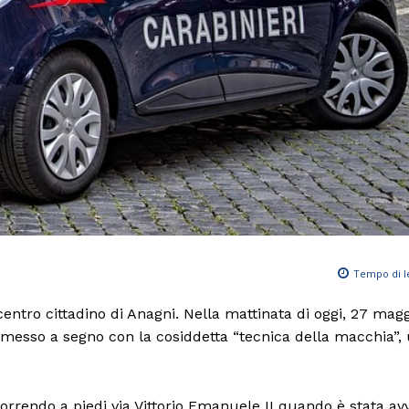
Tempo di l
entro cittadino di Anagni. Nella mattinata di oggi, 27 mag
o messo a segno con la cosiddetta “tecnica della macchia”,
orrendo a piedi via Vittorio Emanuele II quando è stata av