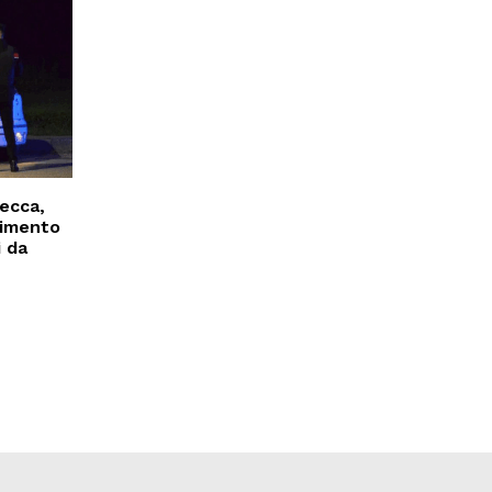
ecca,
ilimento
i da