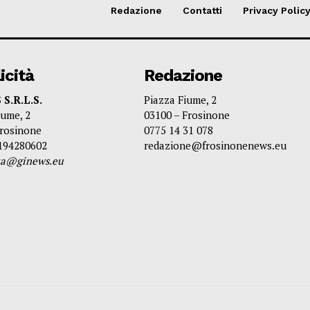
Redazione
Contatti
Privacy Polic
icità
Redazione
S.R.L.S.
Piazza Fiume, 2
iume, 2
03100 – Frosinone
Frosinone
0775 14 31 078
3194280602
redazione@frosinonenews.eu
ita@ginews.eu