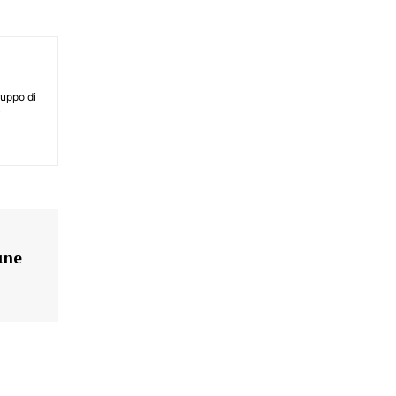
ruppo di
i
une