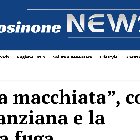
ondo
Regione Lazio
Salute e Benessere
Lifestyle
Spettac
a macchiata”, c
anziana e la
la fuga