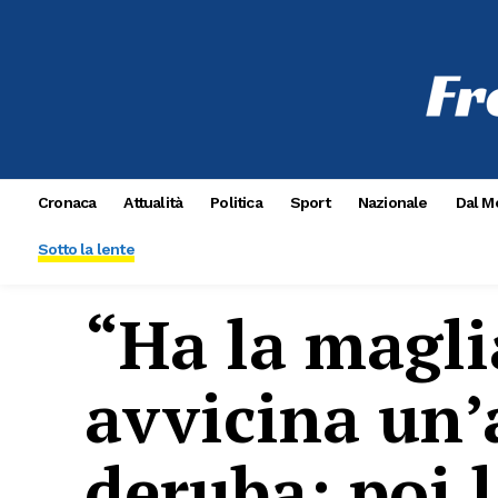
Cronaca
Attualità
Politica
Sport
Nazionale
Dal M
Sotto la lente
“Ha la magli
avvicina un’
deruba: poi 