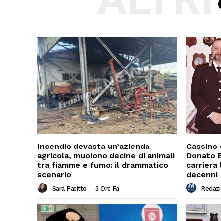
Incendio devasta un’azienda
Cassino 
agricola, muoiono decine di animali
Donato B
tra fiamme e fumo: il drammatico
carriera
scenario
decenni
Sara Pacitto
-
3 Ore Fa
Redaz