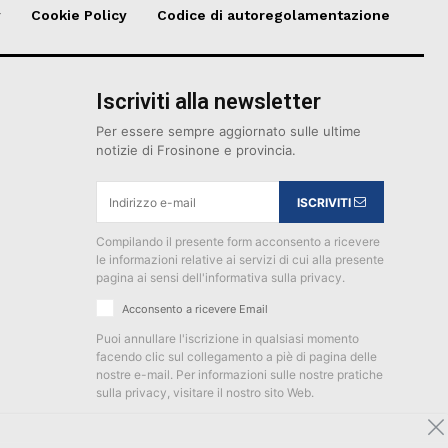
y
Cookie Policy
Codice di autoregolamentazione
Iscriviti alla newsletter
Per essere sempre aggiornato sulle ultime
notizie di Frosinone e provincia.
ISCRIVITI
Compilando il presente form acconsento a ricevere
le informazioni relative ai servizi di cui alla presente
pagina ai sensi dell'informativa sulla privacy.
Acconsento a ricevere Email
Puoi annullare l'iscrizione in qualsiasi momento
facendo clic sul collegamento a piè di pagina delle
nostre e-mail. Per informazioni sulle nostre pratiche
sulla privacy, visitare il nostro sito Web.