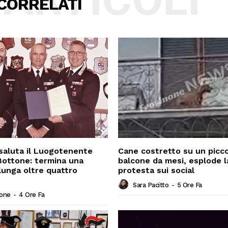
CORRELATI
saluta il Luogotenente
Cane costretto su un picc
ottone: termina una
balcone da mesi, esplode l
 lunga oltre quattro
protesta sui social
Sara Pacitto
-
5 Ore Fa
ione
-
4 Ore Fa