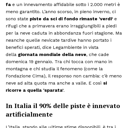
fa
e un innevamento affidabile sotto i 2.000 metri è
meno garantito. L’anno scorso, in pieno inverno, ci
sono state
piste da sci di fondo rimaste ‘verdi’
e
rifugi che a primavera erano irraggiungibili a piedi
per la neve caduta in abbondanza fuori stagione. Ma
neanche quelle nevicate tardive hanno portato i
benefici sperati, dice Legambiente in vista
della
giornata mondiale della neve
, che cade
domenica 19 gennaio. Tra chi tocca con mano in
montagna e chi studia il fenomeno (come la
Fondazione Cima), il responso non cambia: c’è meno
neve ad alta quota ma anche a valle. E così
si
ricorre a quella ‘sparata’
.
In Italia il 90% delle piste è innevato
artificialmente
L’Italia, stando alle ultime stime disponibili, è tra i