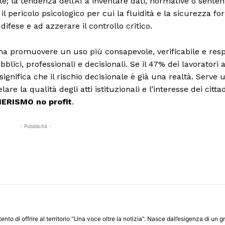
le; la tendenza dell’AI a inventare dati, normative o sente
il pericolo psicologico per cui la fluidità e la sicurezza f
ifese e ad azzerare il controllo critico.
, ma promuovere un uso più consapevole, verificabile e res
blici, professionali e decisionali. Se il 47% dei lavoratori 
gnifica che il rischio decisionale è già una realtà. Serve 
are la qualità degli atti istituzionali e l’interesse dei cittad
MERISMO no profit
.
- Pubblicità -
ento di offrire al territorio “Una voce oltre la notizia”. Nasce dall’esigenza di un g