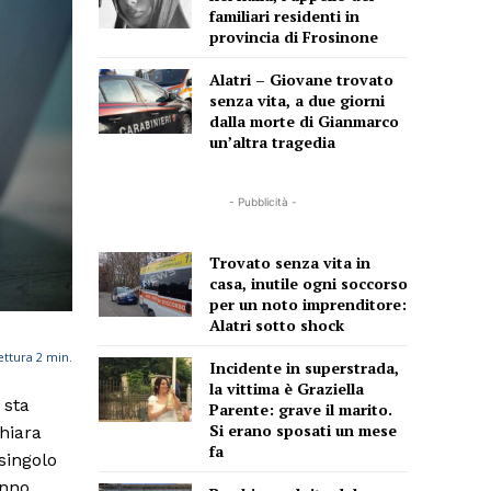
familiari residenti in
provincia di Frosinone
Alatri – Giovane trovato
senza vita, a due giorni
dalla morte di Gianmarco
un’altra tragedia
- Pubblicità -
Trovato senza vita in
casa, inutile ogni soccorso
per un noto imprenditore:
Alatri sotto shock
ettura
2
min.
Incidente in superstrada,
la vittima è Graziella
 sta
Parente: grave il marito.
Si erano sposati un mese
hiara
fa
singolo
anno