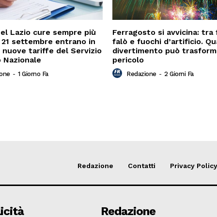
nel Lazio cure sempre più
Ferragosto si avvicina: tra 
l 21 settembre entrano in
falò e fuochi d’artificio. Qu
 nuove tariffe del Servizio
divertimento può trasforma
o Nazionale
pericolo
ione
-
1 Giorno Fa
Redazione
-
2 Giorni Fa
Redazione
Contatti
Privacy Polic
icità
Redazione