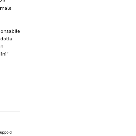
nze
ormale
ponsabile
adotta
un
ini”
ruppo di