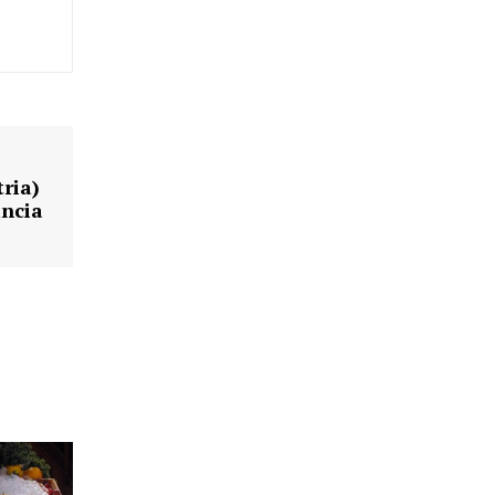
i
tria)
incia