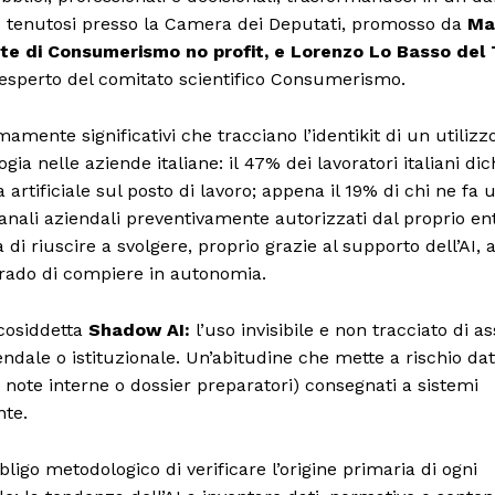
hop tenutosi presso la Camera dei Deputati, promosso da
Ma
nte di Consumerismo no profit, e Lorenzo Lo Basso del 
 esperto del comitato scientifico Consumerismo.
amente significativi che tracciano l’identikit di un utilizz
a nelle aziende italiane: il 47% dei lavoratori italiani dic
artificiale sul posto di lavoro; appena il 19% di chi ne fa u
canali aziendali preventivamente autorizzati dal proprio en
di riuscire a svolgere, proprio grazie al supporto dell’AI, at
rado di compiere in autonomia.
cosiddetta
Shadow AI:
l’uso invisibile e non tracciato di as
iendale o istituzionale. Un’abitudine che mette a rischio dat
i, note interne o dossier preparatori) consegnati a sistemi
nte.
bligo metodologico di verificare l’origine primaria di ogni