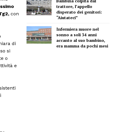
Bambina colpita dal
trattore, l’appello
ssimo
disperato dei genitori:
Tg2,
con
“Aiutateci”
Infermiera muore nel
sonno a soli 34 anni
o
accanto al suo bambino,
hiara di
era mamma da pochi mesi
so si
te o
tività e
sistenti
i