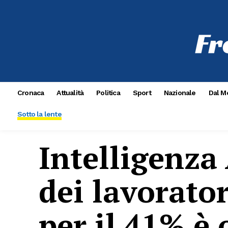
Cronaca
Attualità
Politica
Sport
Nazionale
Dal M
Sotto la lente
Intelligenza 
dei lavorator
per il 41% è