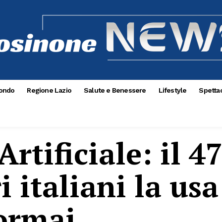
ondo
Regione Lazio
Salute e Benessere
Lifestyle
Spettac
Artificiale: il 4
i italiani la usa
 ormai