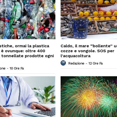
stiche, ormai la plastica
Caldo, il mare “bollente” u
le è ovunque: oltre 400
cozze e vongole. SOS per
di tonnellate prodotte ogni
l’acquacoltura
Redazione
-
12 Ore Fa
ione
-
10 Ore Fa