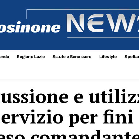
ondo
Regione Lazio
Salute e Benessere
Lifestyle
Spettac
ussione e utiliz
servizio per fini
peso comandant