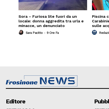
Sora – Furiosa lite fuori da un
Piscina c
locale: donna aggredita tra urla e
Carabinie
minacce, un denunciato
sulle ac
Sara Pacitto
-
9 Ore Fa
Redaz
Editore
Pubbl