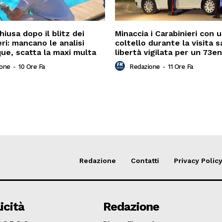
hiusa dopo il blitz dei
Minaccia i Carabinieri con 
ri: mancano le analisi
coltello durante la visita s
que, scatta la maxi multa
libertà vigilata per un 73e
ione
-
10 Ore Fa
Redazione
-
11 Ore Fa
Redazione
Contatti
Privacy Polic
icità
Redazione