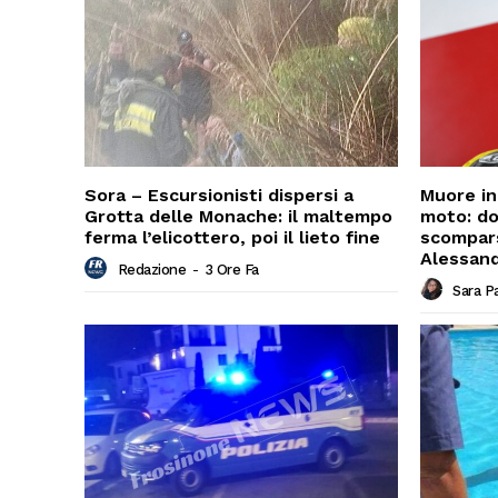
Sora – Escursionisti dispersi a
Muore in
Grotta delle Monache: il maltempo
moto: do
ferma l’elicottero, poi il lieto fine
scompars
Alessand
Redazione
-
3 Ore Fa
Sara P