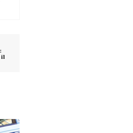
i
:
il