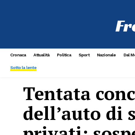
Cronaca
Attualità
Politica
Sport
Nazionale
Dal M
Sotto la lente
Tentata conc
dell’auto di 
privati: sos