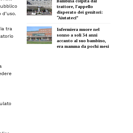
Bambina colpita dal
pubblico
trattore, l’appello
disperato dei genitori:
o d’uso.
“Aiutateci”
ia tra
Infermiera muore nel
sonno a soli 34 anni
atorio
accanto al suo bambino,
era mamma da pochi mesi
a
iedere
culato