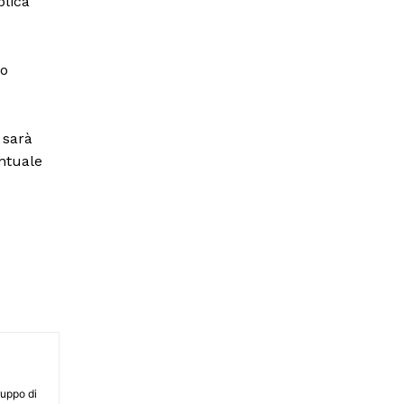
blica
to
 sarà
entuale
ruppo di