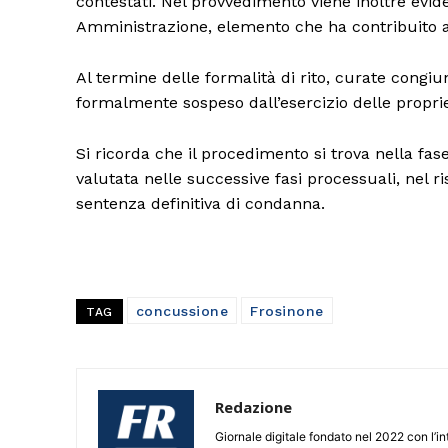
contestati. Nel provvedimento viene inoltre evi
Amministrazione, elemento che ha contribuito all
Al termine delle formalità di rito, curate congiu
formalmente sospeso dall’esercizio delle propri
Si ricorda che il procedimento si trova nella fas
valutata nelle successive fasi processuali, nel r
sentenza definitiva di condanna.
concussione
Frosinone
TAG
Redazione
Giornale digitale fondato nel 2022 con l’int