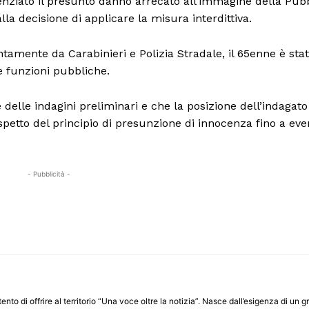
denziato il presunto danno arrecato all’immagine della Pub
a decisione di applicare la misura interdittiva.
ntamente da Carabinieri e Polizia Stradale, il 65enne è sta
e funzioni pubbliche.
e delle indagini preliminari e che la posizione dell’indagato
ispetto del principio di presunzione di innocenza fino a ev
- Pubblicità -
ento di offrire al territorio “Una voce oltre la notizia”. Nasce dall’esigenza di un g