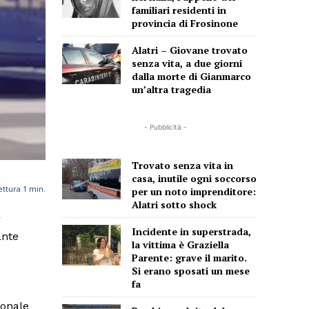
familiari residenti in
provincia di Frosinone
Alatri – Giovane trovato
senza vita, a due giorni
dalla morte di Gianmarco
un’altra tragedia
- Pubblicità -
Trovato senza vita in
casa, inutile ogni soccorso
ettura
1
min.
per un noto imprenditore:
Alatri sotto shock
r
Incidente in superstrada,
ante
la vittima è Graziella
Parente: grave il marito.
Si erano sposati un mese
fa
sonale