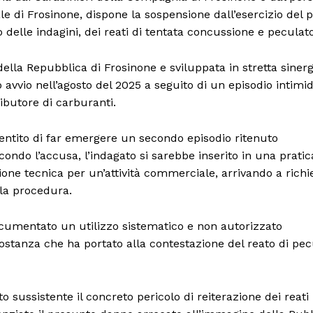
le di Frosinone, dispone la sospensione dall’esercizio del 
o delle indagini, dei reati di tentata concussione e peculat
 della Repubblica di Frosinone e sviluppata in stretta sinerg
 avvio nell’agosto del 2025 a seguito di un episodio intimid
ibutore di carburanti.
sentito di far emergere un secondo episodio ritenuto
econdo l’accusa, l’indagato si sarebbe inserito in una pratic
cazione tecnica per un’attività commerciale, arrivando a rich
lla procedura.
documentato un utilizzo sistematico e non autorizzato
ircostanza che ha portato alla contestazione del reato di pe
to sussistente il concreto pericolo di reiterazione dei reati