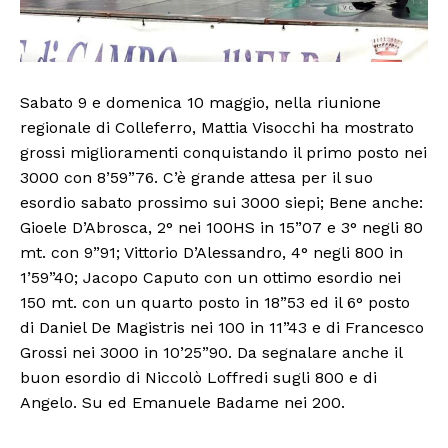
Sabato 9 e domenica 10 maggio, nella riunione
regionale di Colleferro, Mattia Visocchi ha mostrato
grossi miglioramenti conquistando il primo posto nei
3000 con 8’59”76. C’è grande attesa per il suo
esordio sabato prossimo sui 3000 siepi; Bene anche:
Gioele D’Abrosca, 2° nei 100HS in 15”07 e 3° negli 80
mt. con 9”91; Vittorio D’Alessandro, 4° negli 800 in
1’59”40; Jacopo Caputo con un ottimo esordio nei
150 mt. con un quarto posto in 18”53 ed il 6° posto
di Daniel De Magistris nei 100 in 11”43 e di Francesco
Grossi nei 3000 in 10’25”90. Da segnalare anche il
buon esordio di Niccolò Loffredi sugli 800 e di
Angelo. Su ed Emanuele Badame nei 200.