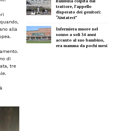
Bambina colpita dal
trattore, l’appello
disperato dei genitori:
ri
“Aiutateci”
4 quando,
Infermiera muore nel
ano alla
sonno a soli 34 anni
opea.
accanto al suo bambino,
era mamma da pochi mesi
diamento.
no di
ata, tre
le.
tà