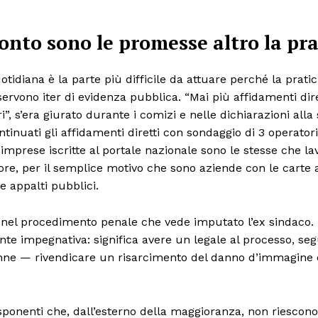
onto sono le promesse altro la pra
tidiana è la parte più difficile da attuare perché la pratic
vono iter di evidenza pubblica. “Mai più affidamenti dire
i”, s’era giurato durante i comizi e nelle dichiarazioni all
tinuati gli affidamenti diretti con sondaggio di 3 operatori
e imprese iscritte al portale nazionale sono le stesse che l
re, per il semplice motivo che sono aziende con le carte 
re appalti pubblici.
e nel procedimento penale che vede imputato l’ex sindaco.
e impegnativa: significa avere un legale al processo, seg
anne — rivendicare un risarcimento del danno d’immagine 
ponenti che, dall’esterno della maggioranza, non riescono