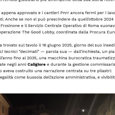
 appena approvato e i cantieri Pnrr ancora fermi per i lavo
conti. Anche se non si può prescindere da quell’ottobre 202
i Frosinone e il Servizio Centrale Operativo di Roma suonav
l’operazione The Good Lobby, coordinata dalla Procura Eur
a trovato sul tavolo il 16 giugno 2025, giorno del suo inse
i tecnici “decimati” — parola sua — dall’inchiesta, un pia
all’anno fino al 2035, una macchina burocratica traumatizz
rate negli anni
Caligiore
e durante la gestione commissaria
o aveva costruito una narrazione centrata su tre pilastri:
legalità come bussola dell’azione amministrativa, e vivibili