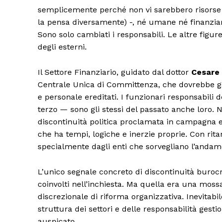
semplicemente perché non vi sarebbero risorse –
la pensa diversamente) -, né umane né finanziarie
Sono solo cambiati i responsabili. Le altre figur
degli esterni.
Il Settore Finanziario, guidato dal dottor
Cesare 
Centrale Unica di Committenza, che dovrebbe gar
e personale ereditati. I funzionari responsabili 
terzo — sono gli stessi del passato anche loro. No
discontinuità politica proclamata in campagna el
che ha tempi, logiche e inerzie proprie. Con rit
specialmente dagli enti che sorvegliano l’andamen
L’unico segnale concreto di discontinuità burocrat
coinvolti nell’inchiesta. Ma quella era una mossa
discrezionale di riforma organizzativa. Inevitabi
struttura dei settori e delle responsabilità gest
auspicato.