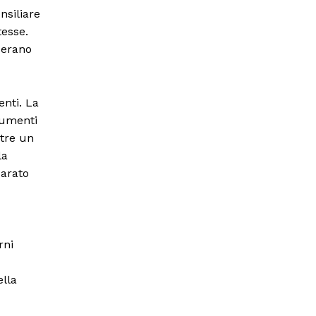
nsiliare
tesse.
, erano
enti. La
rumenti
ltre un
la
parato
rni
ella