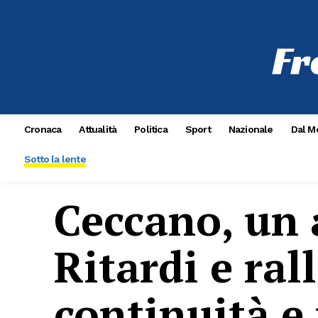
Cronaca
Attualità
Politica
Sport
Nazionale
Dal M
Sotto la lente
Ceccano, un 
Ritardi e ra
continuità e