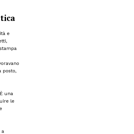
tica
ità e
tti,
a stampa
avoravano
a posto,
 È una
uire le
e
 a