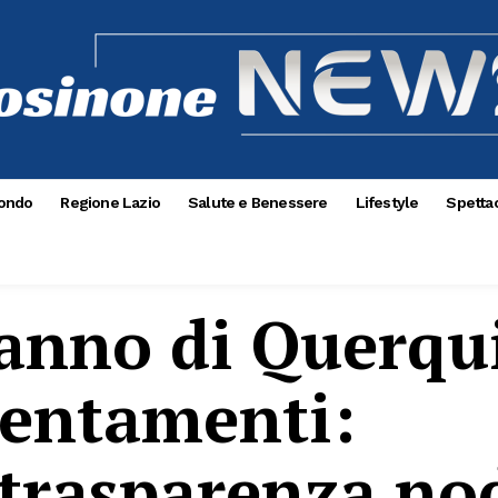
ondo
Regione Lazio
Salute e Benessere
Lifestyle
Spettac
anno di Querqui
llentamenti:
 trasparenza no