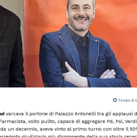
Tempo di l
ui
varcava il portone di Palazzo Antonelli tra gli applausi d
. Farmacista, volto pulito, capace di aggregare Pd, Psi, Verd
 da un decennio, aveva vinto al primo turno con oltre il 50
l terremoto giudiziario più dirompente della sua storia recen