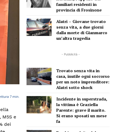
familiari residenti in
provincia di Frosinone
Alatri – Giovane trovato
senza vita, a due giorni
dalla morte di Gianmarco
un’altra tragedia
- Pubblicità -
Trovato senza vita in
casa, inutile ogni soccorso
per un noto imprenditore:
Alatri sotto shock
ettura
7
min.
Incidente in superstrada,
la vittima è Graziella
ella
Parente: grave il marito.
Si erano sposati un mese
i, M5S e
fa
% dei
te.