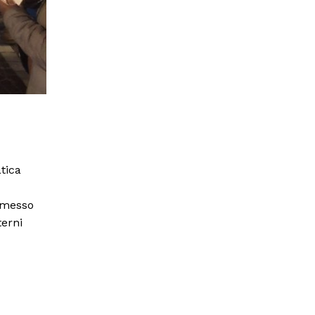
tica
ammesso
terni