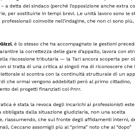
 a detta del sindaco (perché l’opposizione anche extra co
, per sostituirle in tempi brevi. Le unità lavoro sono le s
e professionali coinvolte nell’indagine, che non ci sono più
Gizzi
, è lo stesso che ha accompagnato le gestioni preced
antire la correttezza delle gare d’appalto, lavora con st
della riscossione tributaria — la Tari ancora scoperta per o
n si tratta di una critica ai singoli ma di riconoscere che 
ettorale si scontra con la continuità strutturale di un ap
ardi che ormai vengono addebitati però al primo cittadino,
to dei progetti finanziati col Pnrr.
ica è stata la revoca degli incarichi ai professionisti este
 obbligata dalla situazione giudiziaria, non una scelta
le, riassumendo, che sul fronte degli affidamenti interni, d
ionali, Ceccano assomigli più al “prima” noto che al “dopo”